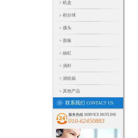
机盒
积分球
接头
面板
絲杠
涡杆
涡轮箱
其他产品
联系我们
CONTACT US
服务热线 SERVICE HOTLINE
010-62450883