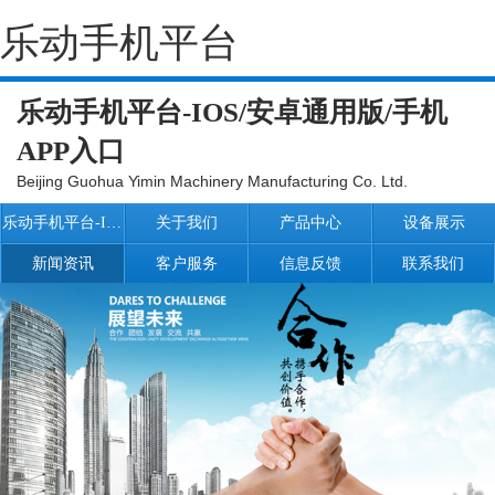
乐动手机平台
乐动手机平台-IOS/安卓通用版/手机
APP入口
Beijing Guohua Yimin Machinery Manufacturing Co. Ltd.
乐动手机平台-IOS/安卓通用版/手机APP入口
关于我们
产品中心
设备展示
新闻资讯
客户服务
信息反馈
联系我们