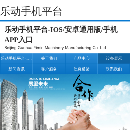
乐动手机平台
乐动手机平台-IOS/安卓通用版/手机
APP入口
Beijing Guohua Yimin Machinery Manufacturing Co. Ltd.
乐动手机平台-IOS/安卓通用版/手机APP入口
关于我们
产品中心
设备展示
新闻资讯
客户服务
信息反馈
联系我们